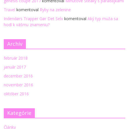
genesis coupe 2017
komentoval
Minútové Steaky s paradajkami
Travel
komentoval
Ryby na zelenine
Indendørs Trapper Gør Det Selv
komentoval
Aký typ muža sa
hodí k vášmu znameniu?
Archív
február 2018
január 2017
december 2016
november 2016
október 2016
Kategórie
Články